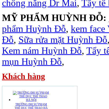
chống nắng Dr Mai
,
Tẩy tế
MỸ PHẨM HUỲNH ĐỖ:
phẩm Huỳnh Đỗ
,
kem face
Đỗ
,
Sữa rửa mặt Huỳnh Đỗ
Kem nám Huỳnh Đỗ
,
Tẩy t
mụn Huỳnh Đỗ
,
Khách hàng
TRƯỜNG ĐH SƯ PHẠM
THỂ DỤC THỂ THAO HÀ