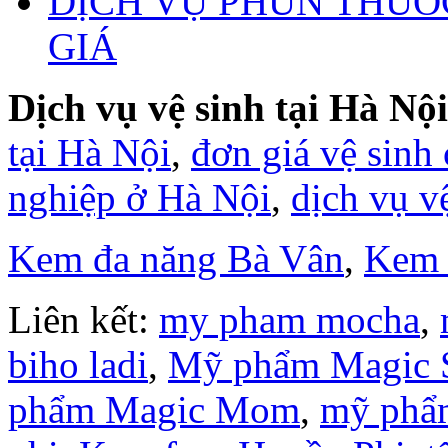
DỊCH VỤ PHUN THUỐ
GIÁ
Dịch vụ vệ sinh tại Hà Nội
tại Hà Nội
,
đơn giá vệ sinh
nghiệp ở Hà Nội
,
dịch vụ v
Kem đa năng Bà Vân
,
Kem 
Liên kết:
my pham mocha
,
biho ladi
,
Mỹ phẩm Magic 
phẩm Magic Mom
,
mỹ phẩ