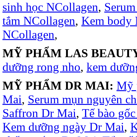
sinh học NCollagen
,
Serum
tắm NCollagen
,
Kem body 
NCollagen
,
MỸ PHẨM LAS BEAUTY
dưỡng rong nho
,
kem dưỡng
MỸ PHẨM DR MAI:
Mỹ 
Mai
,
Serum mụn nguyên ch
Saffron Dr Mai
,
Tế bào gốc
Kem dưỡng ngày Dr Mai
,
K