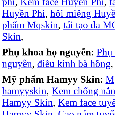
phi
,
Kem face Huyền Phi
,
t
Huyền Phi
,
hôi miệng Huyề
phẩm Mqskin
,
tái tạo da M
Skin
,
Phụ khoa họ nguyễn
:
Phụ
nguyễn
,
điều kinh bà hồng
Mỹ phẩm Hamyy Skin
:
M
hamyyskin
,
Kem chống nắ
Hamyy Skin
,
Kem face tuy
Hamyy Skin
,
Cao nám tuyế