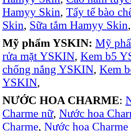
Hamyy Skin
,
Tẩy tế bào c
Skin
,
Sữa tắm Hamyy Skin
Mỹ phẩm YSKIN:
Mỹ ph
rửa mặt YSKIN
,
Kem b5 Y
chống nắng YSKIN
,
Kem b
YSKIN
,
NƯỚC HOA CHARME
:
Charme nữ
,
Nước hoa Cha
Charme
,
Nước hoa Charme 