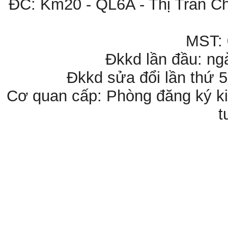
ĐC: Km20 - QL6A - Thị Trấn C
MST:
Đkkd lần đầu: ng
Đkkd sửa đổi lần thứ 
Cơ quan cấp: Phòng đăng ký ki
t