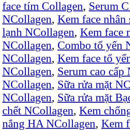
face tím Collagen
,
Serum C
NCollagen
,
Kem face nhân
lạnh NCollagen
,
Kem face 
NCollagen
,
Combo tổ yến 
NCollagen
,
Kem face tổ yế
NCollagen
,
Serum cao cấp 
NCollagen
,
Sữa rửa mặt NC
NCollagen
,
Sữa rửa mặt B
chết NCollagen
,
Kem chống
nắng HA NCollagen
,
Kem f