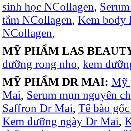
sinh học NCollagen
,
Serum
tắm NCollagen
,
Kem body 
NCollagen
,
MỸ PHẨM LAS BEAUTY
dưỡng rong nho
,
kem dưỡng
MỸ PHẨM DR MAI:
Mỹ 
Mai
,
Serum mụn nguyên ch
Saffron Dr Mai
,
Tế bào gốc
Kem dưỡng ngày Dr Mai
,
K