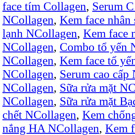
face tím Collagen
,
Serum C
NCollagen
,
Kem face nhân
lạnh NCollagen
,
Kem face 
NCollagen
,
Combo tổ yến 
NCollagen
,
Kem face tổ yế
NCollagen
,
Serum cao cấp 
NCollagen
,
Sữa rửa mặt NC
NCollagen
,
Sữa rửa mặt B
chết NCollagen
,
Kem chống
nắng HA NCollagen
,
Kem f