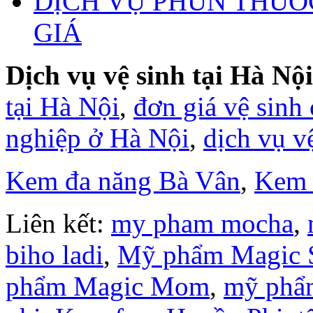
DỊCH VỤ PHUN THUỐ
GIÁ
Dịch vụ vệ sinh tại Hà Nội
tại Hà Nội
,
đơn giá vệ sinh
nghiệp ở Hà Nội
,
dịch vụ v
Kem đa năng Bà Vân
,
Kem 
Liên kết:
my pham mocha
,
biho ladi
,
Mỹ phẩm Magic 
phẩm Magic Mom
,
mỹ phẩ