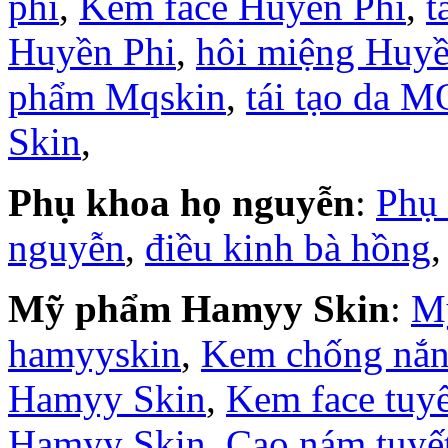
phi
,
Kem face Huyền Phi
,
t
Huyền Phi
,
hôi miệng Huyề
phẩm Mqskin
,
tái tạo da M
Skin
,
Phụ khoa họ nguyễn
:
Phụ
nguyễn
,
điều kinh bà hồng
Mỹ phẩm Hamyy Skin
:
M
hamyyskin
,
Kem chống nắ
Hamyy Skin
,
Kem face tuy
Hamyy Skin
,
Cao nám tuyế