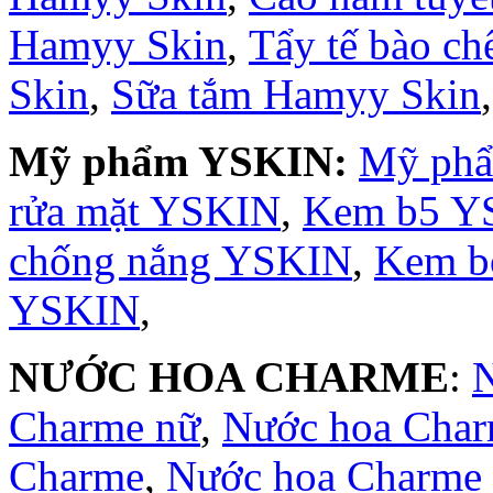
Hamyy Skin
,
Tẩy tế bào c
Skin
,
Sữa tắm Hamyy Skin
Mỹ phẩm YSKIN:
Mỹ ph
rửa mặt YSKIN
,
Kem b5 Y
chống nắng YSKIN
,
Kem b
YSKIN
,
NƯỚC HOA CHARME
:
Charme nữ
,
Nước hoa Cha
Charme
,
Nước hoa Charme 