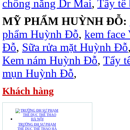
chống nắng Dr Mai
,
Tẩy tế
MỸ PHẨM HUỲNH ĐỖ:
phẩm Huỳnh Đỗ
,
kem face
Đỗ
,
Sữa rửa mặt Huỳnh Đỗ
Kem nám Huỳnh Đỗ
,
Tẩy t
mụn Huỳnh Đỗ
,
Khách hàng
TRƯỜNG ĐH SƯ PHẠM
THỂ DỤC THỂ THAO HÀ