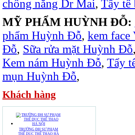
chống nắng Dr Mai
,
Tẩy tế
MỸ PHẨM HUỲNH ĐỖ:
phẩm Huỳnh Đỗ
,
kem face
Đỗ
,
Sữa rửa mặt Huỳnh Đỗ
Kem nám Huỳnh Đỗ
,
Tẩy t
mụn Huỳnh Đỗ
,
Khách hàng
TRƯỜNG ĐH SƯ PHẠM
THỂ DỤC THỂ THAO HÀ