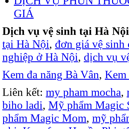
DỊCH VỤ PHUN THUỐ
GIÁ
Dịch vụ vệ sinh tại Hà Nội
tại Hà Nội
,
đơn giá vệ sinh
nghiệp ở Hà Nội
,
dịch vụ v
Kem đa năng Bà Vân
,
Kem 
Liên kết:
my pham mocha
,
biho ladi
,
Mỹ phẩm Magic 
phẩm Magic Mom
,
mỹ phẩ