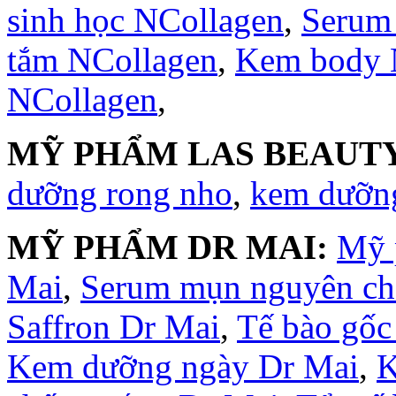
sinh học NCollagen
,
Serum
tắm NCollagen
,
Kem body 
NCollagen
,
MỸ PHẨM LAS BEAUTY
dưỡng rong nho
,
kem dưỡng
MỸ PHẨM DR MAI:
Mỹ 
Mai
,
Serum mụn nguyên ch
Saffron Dr Mai
,
Tế bào gốc
Kem dưỡng ngày Dr Mai
,
K