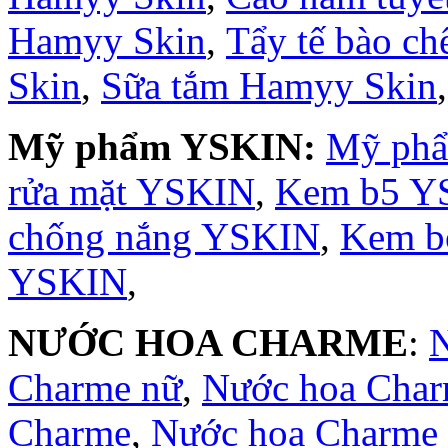
Hamyy Skin
,
Tẩy tế bào c
Skin
,
Sữa tắm Hamyy Skin
Mỹ phẩm YSKIN:
Mỹ ph
rửa mặt YSKIN
,
Kem b5 Y
chống nắng YSKIN
,
Kem b
YSKIN
,
NƯỚC HOA CHARME
:
Charme nữ
,
Nước hoa Cha
Charme
,
Nước hoa Charme 