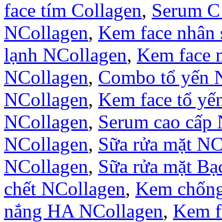
face tím Collagen
,
Serum C
NCollagen
,
Kem face nhân
lạnh NCollagen
,
Kem face 
NCollagen
,
Combo tổ yến 
NCollagen
,
Kem face tổ yế
NCollagen
,
Serum cao cấp 
NCollagen
,
Sữa rửa mặt NC
NCollagen
,
Sữa rửa mặt B
chết NCollagen
,
Kem chống
nắng HA NCollagen
,
Kem f