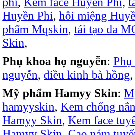
phi
,
Kem face Huyền Phi
,
t
Huyền Phi
,
hôi miệng Huyề
phẩm Mqskin
,
tái tạo da M
Skin
,
Phụ khoa họ nguyễn
:
Phụ
nguyễn
,
điều kinh bà hồng
Mỹ phẩm Hamyy Skin
:
M
hamyyskin
,
Kem chống nắ
Hamyy Skin
,
Kem face tuy
Hamyy Skin
,
Cao nám tuyế